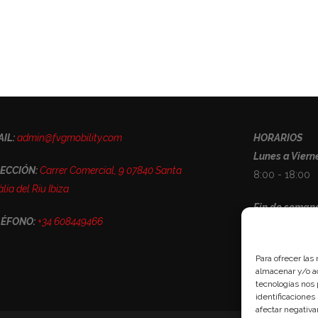
IL:
admin@fvgmobility.com
HORARIOS
Lunes a Viern
ECCIÓN:
Carrer Comercial, 9 07840 Santa
8:00 - 18:00
lia del Riu Ibiza
Fin de seman
LÉFONO:
+34 608449466
Cerrado
Para ofrecer las
almacenar y/o ac
tecnologías nos
identificaciones
afectar negativa